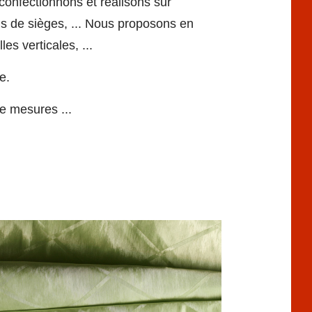
confectionnons et réalisons sur
ns de sièges,
... Nous proposons en
es verticales, ...
e.
e mesures ...