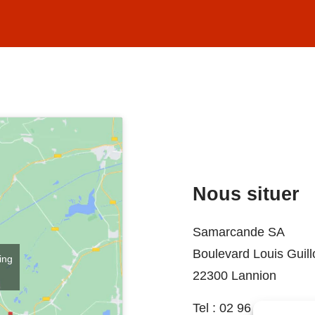
Nous situer
Samarcande SA
Boulevard Louis Guil
ing
22300 Lannion
Tel :
02 96 37 74 06