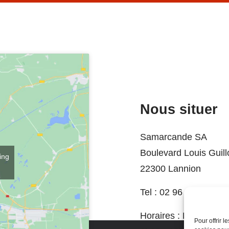
Nous situer
Samarcande SA
Boulevard Louis Guil
ing
22300 Lannion
Tel :
02 96 37 74 06
Horaires :
Du mardi a
Pour offrir 