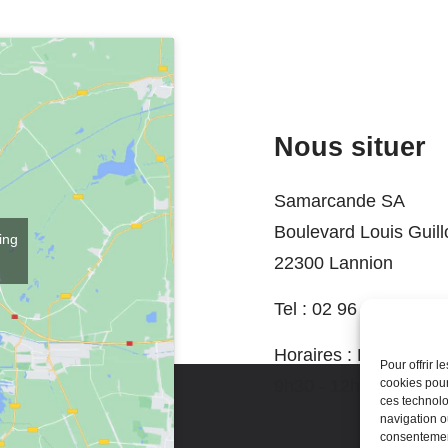
Nous situer
Samarcande SA
Boulevard Louis Guil
ing
22300 Lannion
Tel :
02 96 37 74 06
Horaires :
Du mardi a
Pour offrir 
cookies pour
9h30 - 12h / 14h - 1
ces technolo
navigation ou
consentement