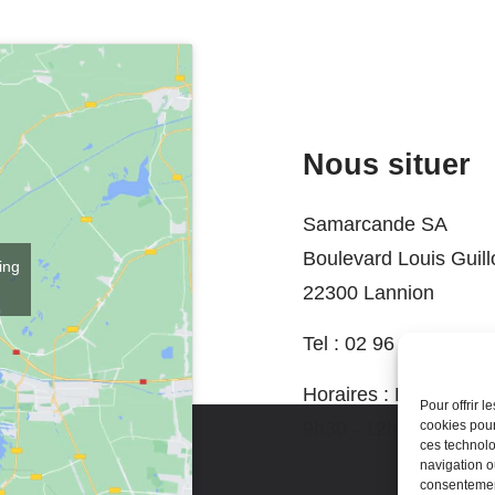
Nous situer
Samarcande SA
Boulevard Louis Guil
ing
22300 Lannion
Tel :
02 96 37 74 06
Horaires :
Du mardi a
Pour offrir 
cookies pour
9h30 - 12h / 14h - 1
ces technolo
navigation ou
consentement