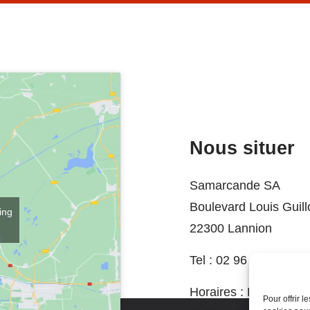
Nous situer
Samarcande SA
Boulevard Louis Guil
ing
22300 Lannion
Tel :
02 96 37 74 06
Horaires :
Du mardi a
Pour offrir 